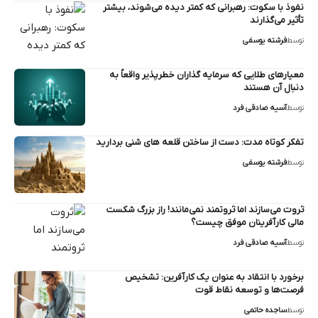
نفوذ با سکوت: رهبرانی که کمتر دیده می‌شوند، بیشتر
تأثیر می‌گذارند
توسط
فرشته یوسفی
معیارهای طلایی که سرمایه‌ گذاران خطرپذیر واقعاً به
دنبال آن هستند
توسط
آسیه صادقی فرد
تفکر کوتاه‌ مدت: دست از ساختن قلعه های شنی بردارید
توسط
فرشته یوسفی
ثروت می‌سازند اما ثروتمند نمی‌مانند! راز بزرگ شکست
مالی کارآفرینان موفق چیست؟
توسط
آسیه صادقی فرد
برخورد با انتقاد به عنوان یک کارآفرین: تشخیص
فرصت‌ها و توسعه نقاط قوت
توسط
ساجده حاتمی