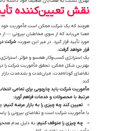
بهتری نسبت به همتایان ضعیف خود داشته باش
نقش تعیین‌کننده تأیید
هرچند که یک شرکت ممکن است مأموریت خود را ب
معنا می‌یابد که از سوی مخاطبان بیرونی — از 
مورد تأیید قرار گیرد. در غیر این صورت،
شرکت در 
قرار خواهد گرفت.
یک استراتژی کسب‌وکار همسو و مؤثر، استراتژی
بهترین شکل ممکن، تحقق مأموریت شرکت را در
تقاضای کوتاه‌مدت، میان‌مدت و بلندمدت بازار 
کند.
مأموریت شرکت باید چارچوبی برای تمامی انتخاب
مرتبط با محصولات و خدمات فراهم آورد:
تعیین کند چه چیزی را به بازار عرضه کنیم:
چو
با مأموریت شرکت است و تقاضای بیرونی را پا
چه چیزی را متوقف کنیم:
به دلیل عدم همخوا
مأموریت یا نبود تقاضای کافی