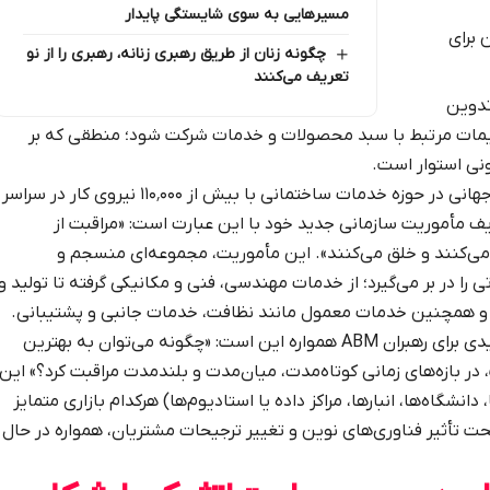
مسیرهایی به سوی شایستگی پایدار
 برای
چگونه زنان از طریق رهبری زنانه، رهبری را از نو
تعریف می‌کنند
تدوین
یمات مرتبط با سبد محصولات و خدمات شرکت شود؛ منطقی که بر
نی استوار است.
به عنوان نمونه، شرکت ABM یکی از پیشگامان جهانی در حوزه خدمات ساختمانی با بیش از ۱۱۰٬۰۰۰ نیروی کار در سراسر
ریف مأموریت سازمانی جدید خود با این عبارت است: «مراقبت از
رار می‌کنند و خلق می‌کنند». این مأموریت، مجموعه‌ای منسجم و
 را در بر می‌گیرد؛ از خدمات مهندسی، فنی و مکانیکی گرفته تا تولید و
و همچنین خدمات معمول مانند نظافت، خدمات جانبی و پشتیبانی.
برای اطمینان از همسویی استراتژیک، پرسش کلیدی برای رهبران ABM همواره این است: «چگونه می‌توان به بهترین
 بازه‌های زمانی کوتاه‌مدت، میان‌مدت و بلندمدت مراقبت کرد؟» این
، دانشگاه‌ها، انبارها، مراکز داده یا استادیوم‌ها) هرکدام بازاری متمایز
هر یک تحت تأثیر فناوری‌های نوین و تغییر ترجیحات مشتریان، همواره در حال