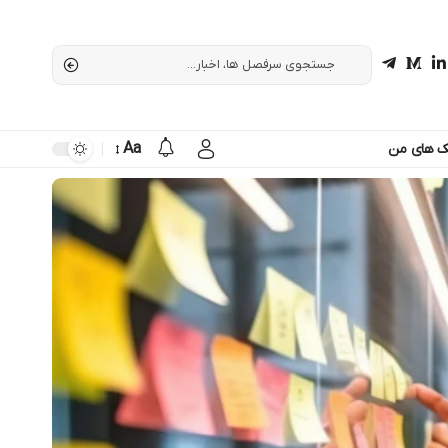
Aa
ک های من