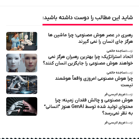
شاید این مطالب را دوست داشته باشید:
رهبری در عصر هوش مصنوعی؛ چرا ماشین‌ ها
هرگز جای انسان را نمی‌ گیرند
توسط
ساجده حاتمی
اتحاد استراتژیک: چرا بهترین رهبران هرگز نمی‌
خواهند هوش مصنوعی را جایگزین انسان کنند؟
توسط
ساجده حاتمی
چرا هوش مصنوعی امروزی واقعاً هوشمند
نیست
توسط
مریم انیسی فر
هوش مصنوعی و چالش فقدان زمینه: چرا
محتوای تولید شده توسط GenAI هنوز “انسانی”
به نظر نمی‌رسد؟
توسط
مریم انیسی فر