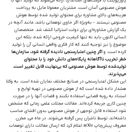
پاورپوینت با فرمت‌های استاندارد ارائه می‌شوند که تولید آنها با
هوش مصنوعی آسان است. مشتریان معمولا مایل به پرداخت
هزینه‌های بالای مشاوره برای محتوای تولید شده توسط هوش
مصنوعی نیستند – به‌ویژه اگر حاوی توهماتی باشد، مانند آنچه در
یک گزارش مشاوره‌ای برای دولت استرالیا کشف شد. متخصصان
انسانی اکنون باید نه تنها کیفیت خروجی ارائه‌ شده، بلکه این
موضوع را نیز توجیه کنند که کار فکری واقعی انسانی آن را تولید
کرده است. و
اگر چنین اعتبارسنجی نادیده گرفته شود، سازمان‌ها
خطر تخریب ناآگاهانه پایگاه‌های دانش خود را با محتوای
تولیدشده توسط هوش مصنوعی که بی‌نهایت قابل تغییر است،
می‌پذیرند.
این مشکل اعتبارسنجی در صنایع مختلف نمایان شده است. به وکلا
هشدار داده شده است که از هوش مصنوعی در تهیه لوایح و
استناد به رویه قضایی استفاده نکنند و قضات آنها را در صورت
چنین کاری جریمه کرده‌اند. مقالات مجلات علمی زمانی که مشخص
شود استفاده قابل توجهی از هوش مصنوعی بدون افشای مناسب
داشته‌اند، توسط ناشران پس گرفته می‌شوند. در ماه می، مخزن
معروف پیش‌چاپ
arXiv
اعلام کرد که ارسال مقالات دارای توهمات