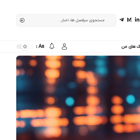
Aa
ک های من