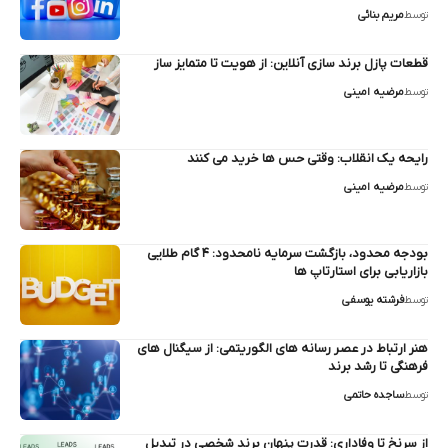
توسط
مریم بنائی
قطعات پازل برند سازی آنلاین: از هویت تا متمایز ساز
توسط
مرضیه امینی
رایحه یک انقلاب: وقتی حس‌ ها خرید می‌ کنند
توسط
مرضیه امینی
بودجه محدود، بازگشت سرمایه نامحدود: ۴ گام طلایی
بازاریابی برای استارتاپ‌ ها
توسط
فرشته یوسفی
هنر ارتباط در عصر رسانه های الگوریتمی: از سیگنال‌ های
فرهنگی تا رشد برند
توسط
ساجده حاتمی
از سرنخ تا وفاداری: قدرت پنهان برند شخصی در تبدیل